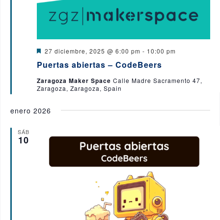
D
27 diciembre, 2025 @ 6:00 pm
-
10:00 pm
e
Puertas abiertas – CodeBeers
s
t
Zaragoza Maker Space
Calle Madre Sacramento 47,
a
Zaragoza, Zaragoza, Spain
c
a
d
enero 2026
o
SÁB
10