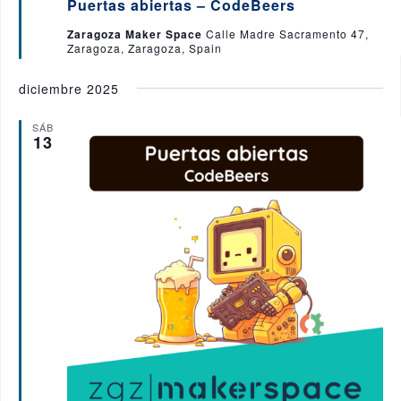
Puertas abiertas – CodeBeers
s
t
Zaragoza Maker Space
Calle Madre Sacramento 47,
a
Zaragoza, Zaragoza, Spain
c
a
d
diciembre 2025
o
SÁB
13