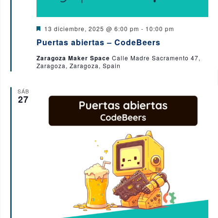
D
13 diciembre, 2025 @ 6:00 pm
-
10:00 pm
e
Puertas abiertas – CodeBeers
s
t
Zaragoza Maker Space
Calle Madre Sacramento 47,
a
Zaragoza, Zaragoza, Spain
c
a
d
o
SÁB
27