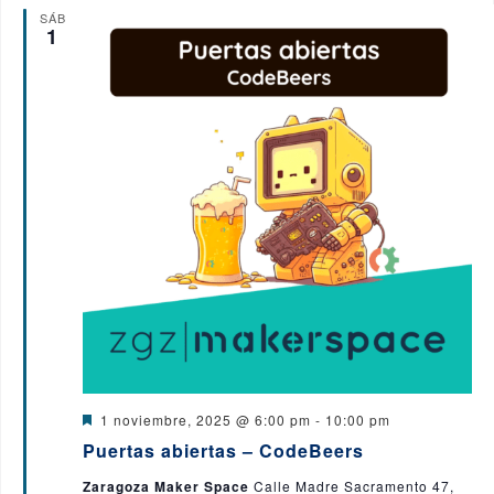
E
o
SÁB
1
v
e
n
t
o
s
D
1 noviembre, 2025 @ 6:00 pm
-
10:00 pm
e
Puertas abiertas – CodeBeers
s
t
Zaragoza Maker Space
Calle Madre Sacramento 47,
a