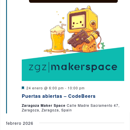
D
24 enero @ 6:00 pm
-
10:00 pm
e
Puertas abiertas – CodeBeers
s
t
Zaragoza Maker Space
Calle Madre Sacramento 47,
a
Zaragoza, Zaragoza, Spain
c
a
d
febrero 2026
o