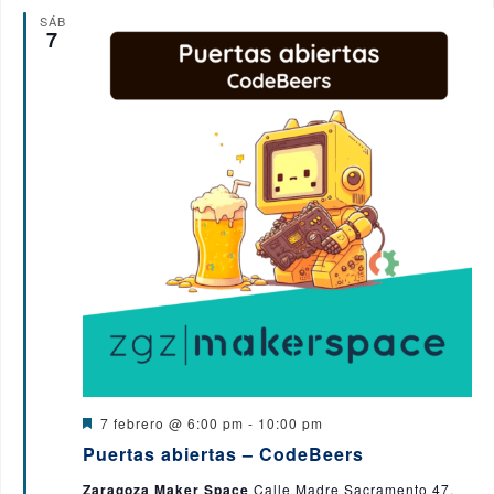
SÁB
7
D
7 febrero @ 6:00 pm
-
10:00 pm
e
Puertas abiertas – CodeBeers
s
t
Zaragoza Maker Space
Calle Madre Sacramento 47,
a