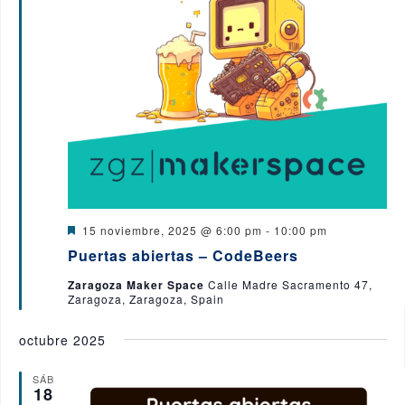
c
d
i
e
i
v
o
ó
i
n
s
n
a
t
a
l
d
s
a
e
d
f
e
b
E
e
D
15 noviembre, 2025 @ 6:00 pm
-
10:00 pm
v
e
ú
c
Puertas abiertas – CodeBeers
s
e
t
s
h
Zaragoza Maker Space
Calle Madre Sacramento 47,
n
a
Zaragoza, Zaragoza, Spain
c
t
a
q
a
o
d
.
octubre 2025
o
u
SÁB
e
18