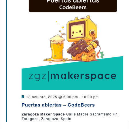
d
a
y
v
i
s
t
a
s
D
18 octubre, 2025 @ 6:00 pm
-
10:00 pm
e
Puertas abiertas – CodeBeers
s
d
t
Zaragoza Maker Space
Calle Madre Sacramento 47,
a
e
Zaragoza, Zaragoza, Spain
c
a
d