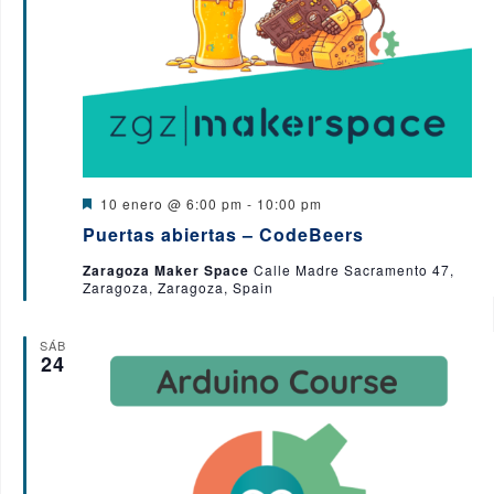
D
10 enero @ 6:00 pm
-
10:00 pm
e
Puertas abiertas – CodeBeers
s
t
Zaragoza Maker Space
Calle Madre Sacramento 47,
a
Zaragoza, Zaragoza, Spain
c
a
d
o
SÁB
24