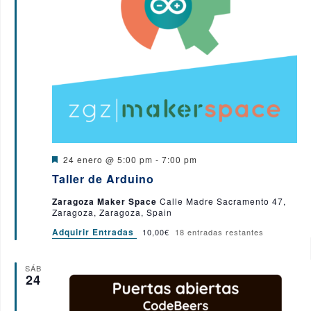
D
24 enero @ 5:00 pm
-
7:00 pm
e
Taller de Arduino
s
t
Zaragoza Maker Space
Calle Madre Sacramento 47,
a
Zaragoza, Zaragoza, Spain
c
a
Adquirir Entradas
10,00€
18 entradas restantes
d
o
SÁB
24