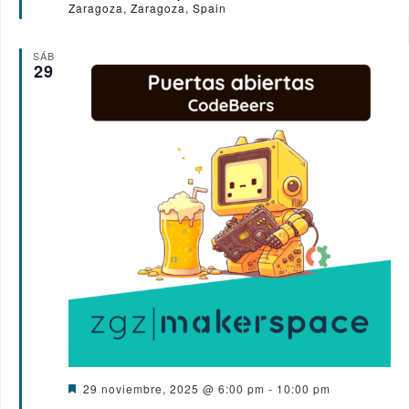
Zaragoza, Zaragoza, Spain
c
a
d
o
SÁB
29
D
29 noviembre, 2025 @ 6:00 pm
-
10:00 pm
e