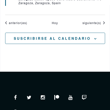
Zaragoza, Zaragoza, Spain
c
a
d
o
Eventos
Eventos
anterior(es)
Hoy
siguiente(s)
SUSCRIBIRSE AL CALENDARIO
Facebook
Twitter
Instagram
Patreon
YouTube
Twitch