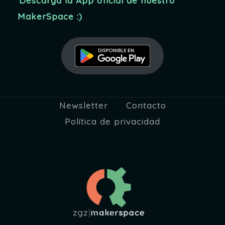
Descarga la App oficial de nuestro
u
MakerSpace :)
e
d
a
y
Newsletter
Contacto
v
Política de privacidad
i
s
t
a
s