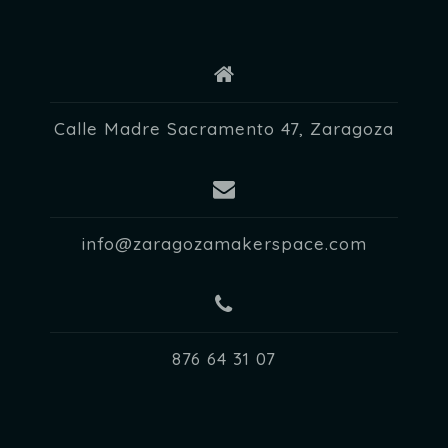
d
e
E
v
Calle Madre Sacramento 47, Zaragoza
e
n
t
info@zaragozamakerspace.com
o
s
876 64 31 07