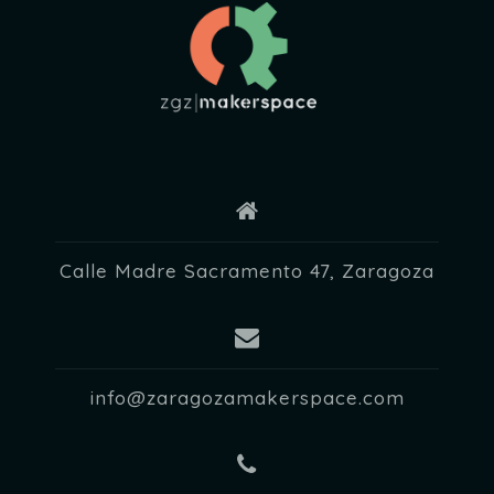
E
v
e
n
t
o
s
Calle Madre Sacramento 47, Zaragoza
info@zaragozamakerspace.com