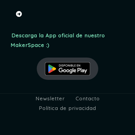
t
d
o
telegram
a
s
y
Descarga la App oficial de nuestro
v
MakerSpace :)
i
s
t
a
Newsletter
Contacto
s
Política de privacidad
d
e