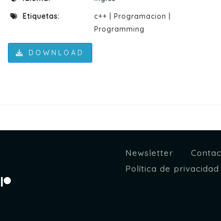
Etiquetas:
c++
|
Programacion
|
Programming
DOWNLOAD
Newsletter
Contac
Política de privacidad
tagram
Patreon
egram