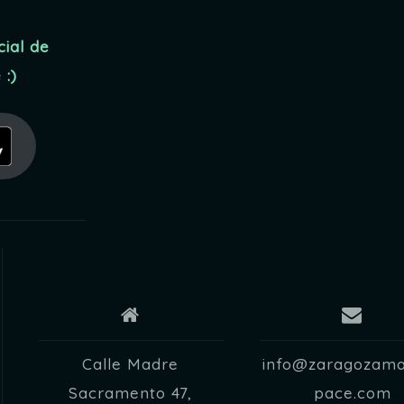
cial de
:)
Calle Madre
info@zaragozam
Sacramento 47,
pace.com