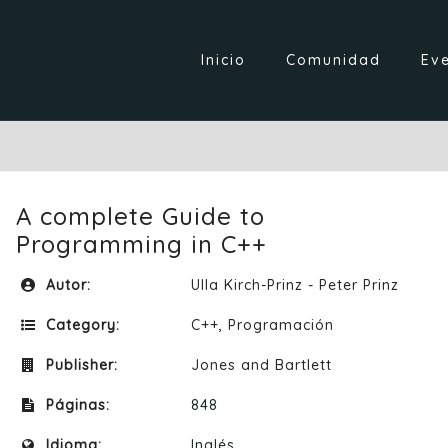
Inicio
Comunidad
Ev
A complete Guide to
Programming in C++
Autor:
Ulla Kirch-Prinz - Peter Prinz
Category:
C++
,
Programación
Publisher:
Jones and Bartlett
Páginas:
848
Idioma:
Inglés