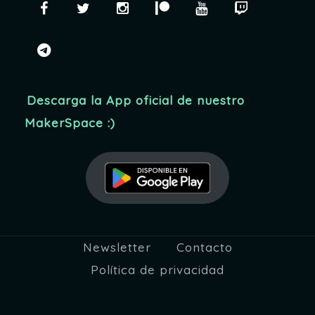
Facebook
Twitter
Instagram
Patreon
YouTube
Twitch
d
o
a
s
telegram
y
v
Descarga la App oficial de nuestro
MakerSpace :)
i
s
t
a
s
Newsletter
Contacto
d
Política de privacidad
e