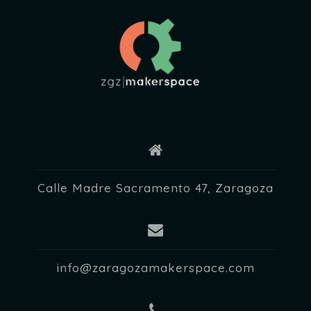
E
v
e
n
t
o
s
Calle Madre Sacramento 47, Zaragoza
info@zaragozamakerspace.com