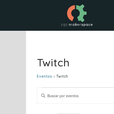
Saltar
al
contenido
Twitch
Eventos
Twitch
Eventos
N
I
a
n
v
t