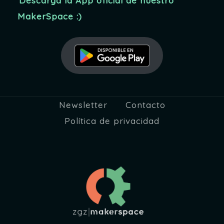
Descarga la App oficial de nuestro
d
MakerSpace :)
a
y
v
i
Newsletter
Contacto
s
Política de privacidad
t
a
s
d
e