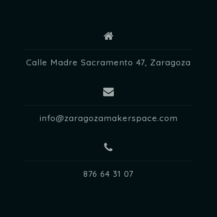
E
v
e
n
Calle Madre Sacramento 47, Zaragoza
t
o
s
info@zaragozamakerspace.com
876 64 31 07