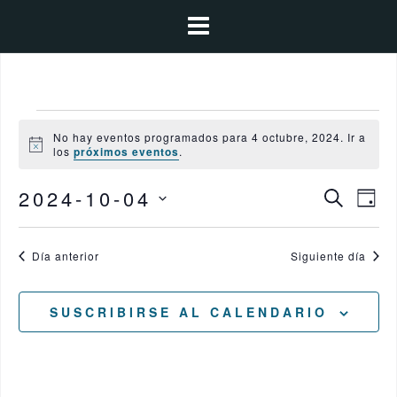
Saltar
al
contenido
Eventos
No hay eventos programados para 4 octubre, 2024. Ir a
A
los
próximos eventos
.
en
v
i
N
N
2024-10-04
s
4
B
D
o
a
U
Í
S
a
S
v
octubre,
A
C
e
e
Día anterior
Siguiente día
v
A
2024
g
l
R
e
a
e
SUSCRIBIRSE AL CALENDARIO
c
g
c
i
ó
a
c
n
i