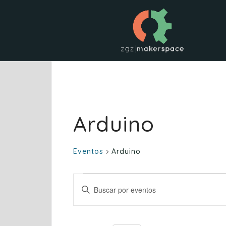
Saltar
al
contenido
Arduino
Eventos
Arduino
Eventos
N
I
a
n
v
t