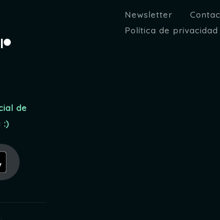
Newsletter
Contac
Política de privacidad
tagram
Patreon
egram
cial de
:)