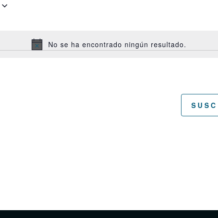
No se ha encontrado ningún resultado.
A
v
i
s
o
SUSC