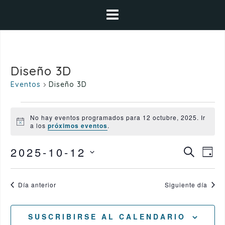
Saltar
al
contenido
Diseño 3D
Eventos
Diseño 3D
Eventos
No hay eventos programados para 12 octubre, 2025. Ir
A
en
a los
próximos eventos
.
v
i
12
N
N
2025-10-12
s
B
D
o
a
U
octubre,
Í
S
a
S
v
A
C
e
2025
e
Día anterior
Siguiente día
v
A
g
l
R
e
a
e
SUSCRIBIRSE AL CALENDARIO
c