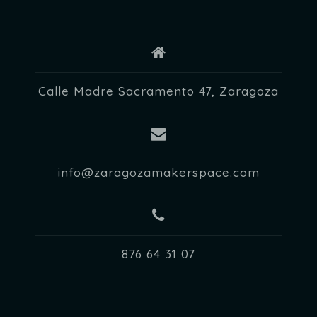
d
e
E
v
Calle Madre Sacramento 47, Zaragoza
e
n
t
info@zaragozamakerspace.com
o
s
876 64 31 07