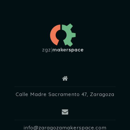
d
e
E
v
e
n
t
o
s
Calle Madre Sacramento 47, Zaragoza
info@zaragozamakerspace.com