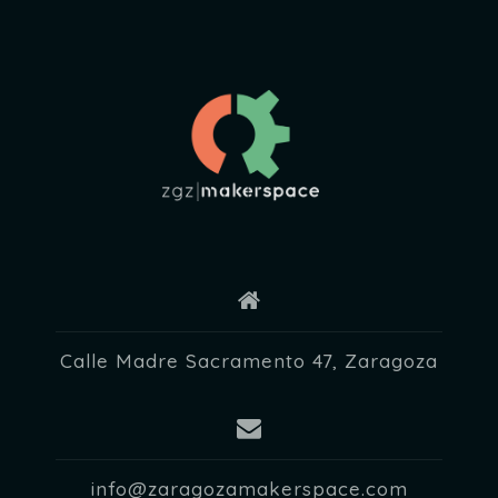
d
e
E
v
e
n
t
o
s
Calle Madre Sacramento 47, Zaragoza
info@zaragozamakerspace.com