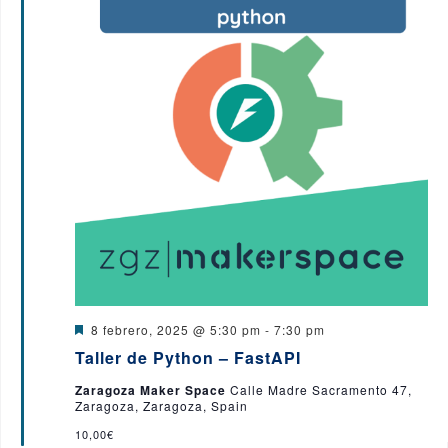
e
n
t
o
s
D
8 febrero, 2025 @ 5:30 pm
-
7:30 pm
e
Taller de Python – FastAPI
s
t
Zaragoza Maker Space
Calle Madre Sacramento 47,
a
Zaragoza, Zaragoza, Spain
c
a
10,00€
d