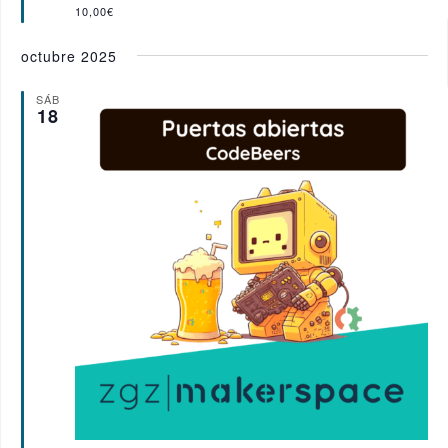
a
10,00€
d
o
octubre 2025
SÁB
18