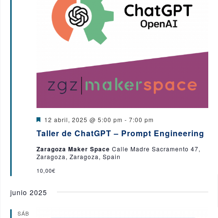
D
12 abril, 2025 @ 5:00 pm
-
7:00 pm
e
Taller de ChatGPT – Prompt Engineering
s
t
Zaragoza Maker Space
Calle Madre Sacramento 47,
a
Zaragoza, Zaragoza, Spain
c
a
10,00€
d
o
junio 2025
SÁB