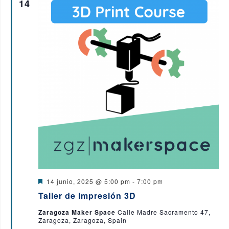
14
D
14 junio, 2025 @ 5:00 pm
-
7:00 pm
e
Taller de Impresión 3D
s
t
Zaragoza Maker Space
Calle Madre Sacramento 47,
a
Zaragoza, Zaragoza, Spain
c