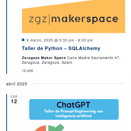
D
8 marzo, 2025 @ 5:30 pm
-
8:00 pm
e
Taller de Python – SQLAlchemy
s
t
Zaragoza Maker Space
Calle Madre Sacramento 47,
a
Zaragoza, Zaragoza, Spain
c
a
10,00€
d
o
abril 2025
SÁB
12