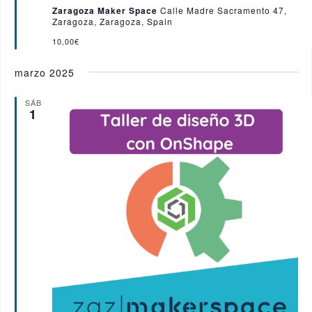
t
Zaragoza Maker Space
Calle Madre Sacramento 47,
a
Zaragoza, Zaragoza, Spain
c
a
10,00€
d
o
marzo 2025
SÁB
1