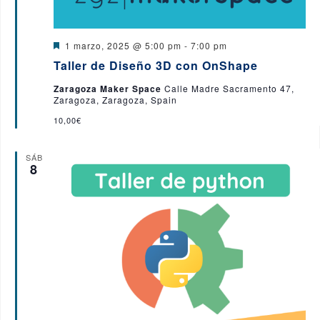
D
1 marzo, 2025 @ 5:00 pm
-
7:00 pm
e
Taller de Diseño 3D con OnShape
s
t
Zaragoza Maker Space
Calle Madre Sacramento 47,
a
Zaragoza, Zaragoza, Spain
c
a
10,00€
d
o
SÁB
8