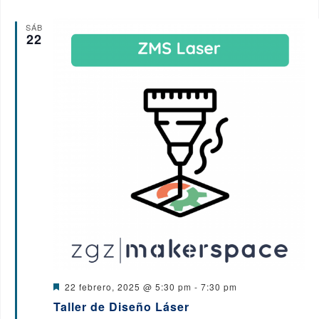
o
SÁB
22
D
22 febrero, 2025 @ 5:30 pm
-
7:30 pm
e
Taller de Diseño Láser
s