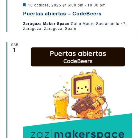
D
18 octubre, 2025 @ 6:00 pm
-
10:00 pm
e
Puertas abiertas – CodeBeers
s
t
Zaragoza Maker Space
Calle Madre Sacramento 47,
a
Zaragoza, Zaragoza, Spain
c
a
d
o
SÁB
1