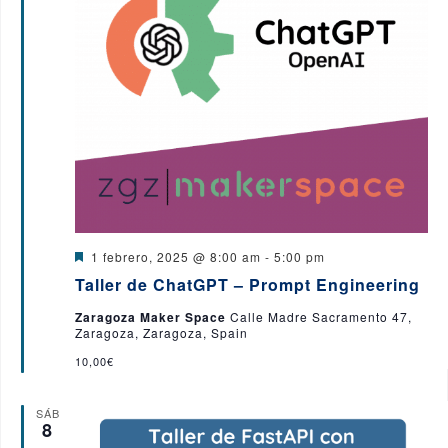
y
v
i
s
t
a
s
D
1 febrero, 2025 @ 8:00 am
-
5:00 pm
e
Taller de ChatGPT – Prompt Engineering
s
d
t
Zaragoza Maker Space
Calle Madre Sacramento 47,
a
e
Zaragoza, Zaragoza, Spain
c
a
10,00€
E
d
o
v
SÁB
8