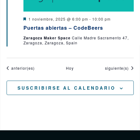
D
1 noviembre, 2025 @ 6:00 pm
-
10:00 pm
e
Puertas abiertas – CodeBeers
s
t
Zaragoza Maker Space
Calle Madre Sacramento 47,
a
Zaragoza, Zaragoza, Spain
c
a
d
o
Eventos
Eventos
anterior(es)
Hoy
siguiente(s)
SUSCRIBIRSE AL CALENDARIO