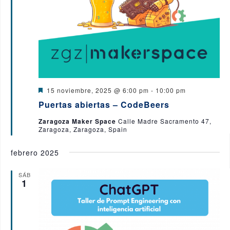
ó
n
s
n
a
t
a
l
d
s
a
e
d
f
e
b
E
e
D
15 noviembre, 2025 @ 6:00 pm
-
10:00 pm
v
e
ú
c
Puertas abiertas – CodeBeers
s
e
t
s
h
Zaragoza Maker Space
Calle Madre Sacramento 47,
n
a
Zaragoza, Zaragoza, Spain
c
t
a
q
a
o
d
.
febrero 2025
o
u
SÁB
e
1
d
a