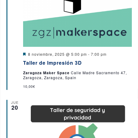
ó
n
s
n
a
t
a
l
d
s
a
e
d
f
e
b
E
e
D
8 noviembre, 2025 @ 5:00 pm
-
7:00 pm
v
e
ú
c
Taller de Impresión 3D
s
e
t
s
h
Zaragoza Maker Space
Calle Madre Sacramento 47,
n
a
Zaragoza, Zaragoza, Spain
c
t
a
q
a
10,00€
o
d
.
o
u
JUE
20
e
d
a