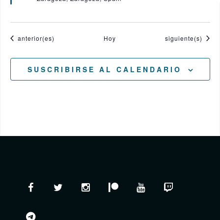
a
d
o
Eventos
Eventos
anterior(es)
Hoy
siguiente(s)
SUSCRIBIRSE AL CALENDARIO
Facebook
Twitter
Instagram
Patreon
YouTube
Twitch
telegram