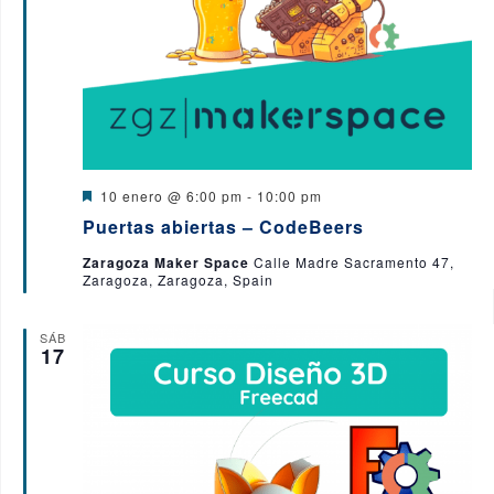
D
10 enero @ 6:00 pm
-
10:00 pm
e
Puertas abiertas – CodeBeers
s
t
Zaragoza Maker Space
Calle Madre Sacramento 47,
a
Zaragoza, Zaragoza, Spain
c
a
d
o
SÁB
17