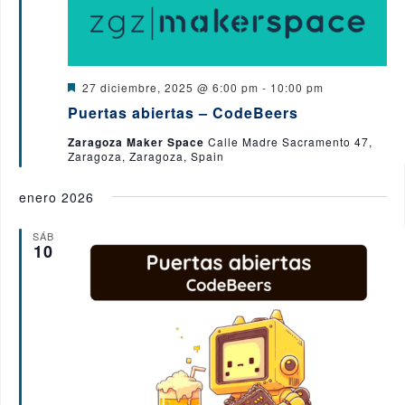
D
27 diciembre, 2025 @ 6:00 pm
-
10:00 pm
e
Puertas abiertas – CodeBeers
s
t
Zaragoza Maker Space
Calle Madre Sacramento 47,
a
Zaragoza, Zaragoza, Spain
c
a
d
enero 2026
o
SÁB
10