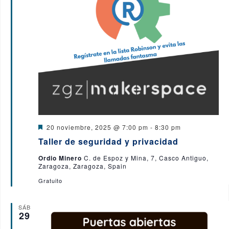
y
v
i
s
t
a
D
20 noviembre, 2025 @ 7:00 pm
-
8:30 pm
s
e
Taller de seguridad y privacidad
s
d
t
Ordio Minero
C. de Espoz y Mina, 7, Casco Antiguo,
a
Zaragoza, Zaragoza, Spain
c
e
a
Gratuito
d
E
o
SÁB
v
29