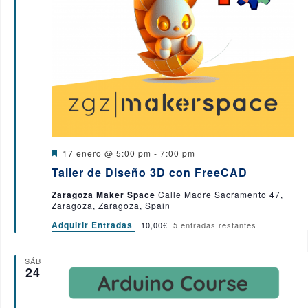
D
17 enero @ 5:00 pm
-
7:00 pm
e
Taller de Diseño 3D con FreeCAD
s
t
Zaragoza Maker Space
Calle Madre Sacramento 47,
a
Zaragoza, Zaragoza, Spain
c
a
Adquirir Entradas
10,00€
5 entradas restantes
d
o
SÁB
24