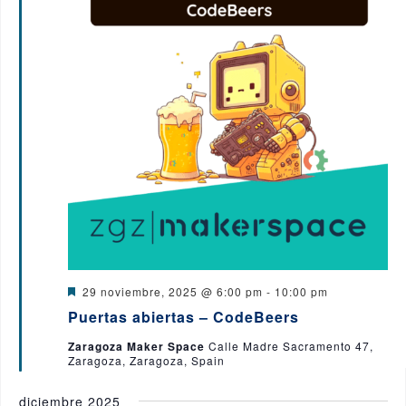
e
n
t
o
s
D
29 noviembre, 2025 @ 6:00 pm
-
10:00 pm
e
Puertas abiertas – CodeBeers
s
t
Zaragoza Maker Space
Calle Madre Sacramento 47,
a
Zaragoza, Zaragoza, Spain
c
a
d
diciembre 2025