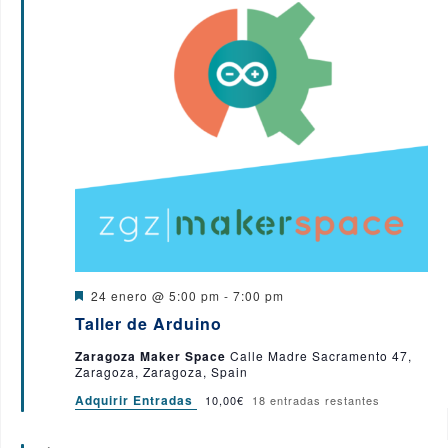
D
24 enero @ 5:00 pm
-
7:00 pm
e
Taller de Arduino
s
t
Zaragoza Maker Space
Calle Madre Sacramento 47,
a
Zaragoza, Zaragoza, Spain
c
a
Adquirir Entradas
10,00€
18 entradas restantes
d
o