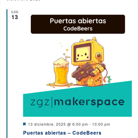
o
SÁB
13
D
13 diciembre, 2025 @ 6:00 pm
-
10:00 pm
e
Puertas abiertas – CodeBeers
s