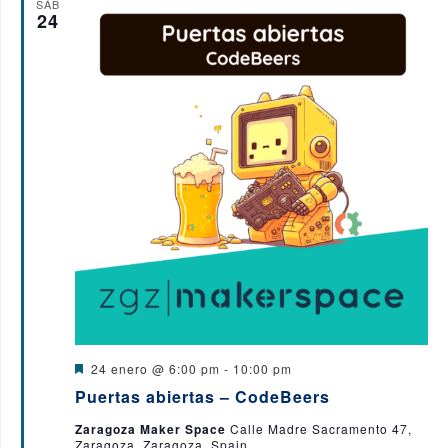
SÁB
24
D
24 enero @ 6:00 pm
-
10:00 pm
e
Puertas abiertas – CodeBeers
s
t
Zaragoza Maker Space
Calle Madre Sacramento 47,
a
Zaragoza, Zaragoza, Spain
c