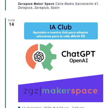
t
Zaragoza Maker Space
Calle Madre Sacramento 47,
a
Zaragoza, Zaragoza, Spain
c
a
d
o
DOM
14
D
14 diciembre, 2025 @ 5:00 pm
-
7:00 pm