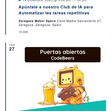
e
Apúntate a nuestro Club de IA para
s
t
Automatizar las tareas repetitivas
a
c
Zaragoza Maker Space
Calle Madre Sacramento 47,
a
Zaragoza, Zaragoza, Spain
d
o
10,00€
SÁB
27