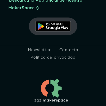
Descarga la App oficial de nuestro
d
MakerSpace :)
a
y
v
i
Newsletter
Contacto
s
Política de privacidad
t
a
s
d
e