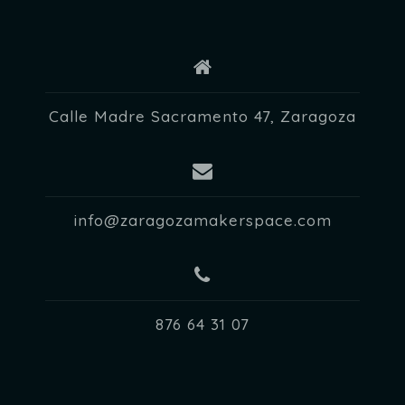
E
v
e
n
Calle Madre Sacramento 47, Zaragoza
t
o
s
info@zaragozamakerspace.com
876 64 31 07