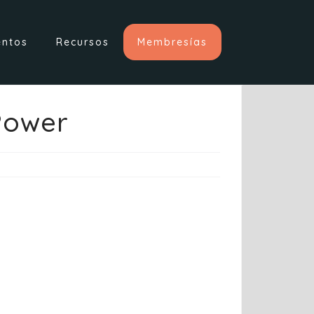
entos
Recursos
Membresías
Power