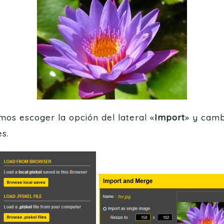
os escoger la opción del lateral «
Import
» y camb
s.