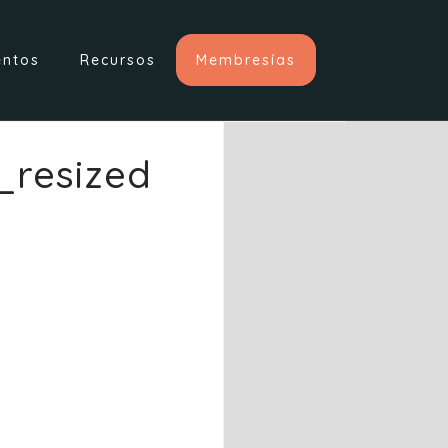
entos
Recursos
Membresías
resized