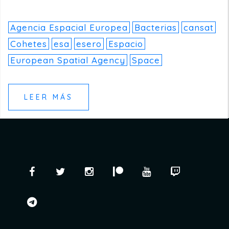
Agencia Espacial Europea
Bacterias
cansat
Cohetes
esa
esero
Espacio
European Spatial Agency
Space
LEER MÁS
Facebook
Twitter
Instagram
Patreon
YouTube
Twitch
telegram