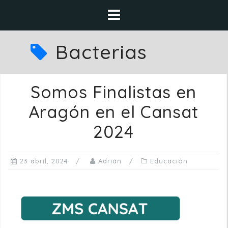
Saltar
al
contenido
Bacterias
Somos Finalistas en
Aragón en el Cansat
2024
23 abril, 2024
Adrián
Educación