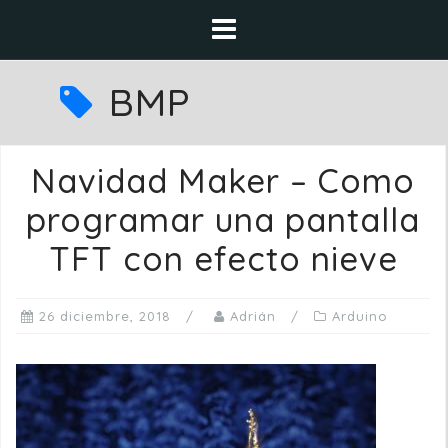
Saltar
al
contenido
BMP
Navidad Maker – Como
programar una pantalla
TFT con efecto nieve
26 diciembre, 2018
Adrián
Arduino