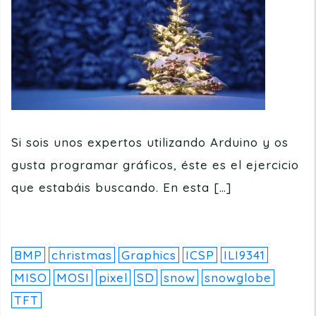
Si sois unos expertos utilizando Arduino y os
gusta programar gráficos, éste es el ejercicio
que estabáis buscando. En esta […]
BMP
christmas
Graphics
ICSP
ILI9341
MISO
MOSI
pixel
SD
snow
snowglobe
TFT