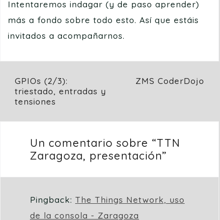
Intentaremos indagar (y de paso aprender)
más a fondo sobre todo esto. Así que estáis
invitados a acompañarnos.
Navegación
GPIOs (2/3):
ZMS CoderDojo
triestado, entradas y
de
tensiones
entradas
Un comentario sobre “
TTN
Zaragoza, presentación
”
Pingback:
The Things Network, uso
de la consola - Zaragoza