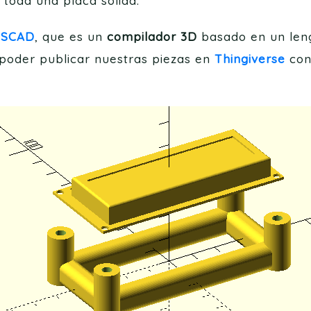
 toda una placa sólida.
nSCAD
, que es un
compilador 3D
basado en un leng
poder publicar nuestras piezas en
Thingiverse
con