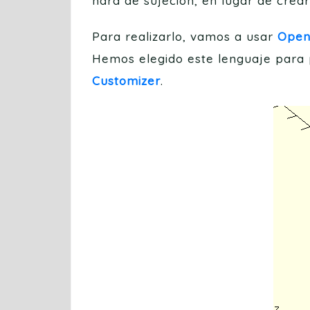
hará de sujeción, en lugar de crear
Para realizarlo, vamos a usar
Ope
Hemos elegido este lenguaje para 
Customizer
.