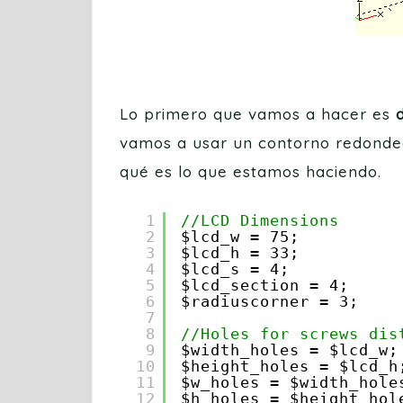
Lo primero que vamos a hacer es
vamos a usar un contorno redonde
qué es lo que estamos haciendo.
1
//LCD Dimensions
2
$lcd_w = 75;
3
$lcd_h = 33;
4
$lcd_s = 4;
5
$lcd_section = 4;
6
$radiuscorner = 3;
7
8
//Holes for screws dis
9
$width_holes = $lcd_w;
10
$height_holes = $lcd_h
11
$w_holes = $width_hole
12
$h_holes = $height_hol