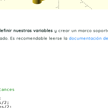
definir nuestras variables
y crear un marco soporte
ado. Es recomendable leerse la
documentación d
tances
;
s/2;
es/2;