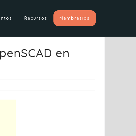
entos
Recursos
Membresías
 OpenSCAD en