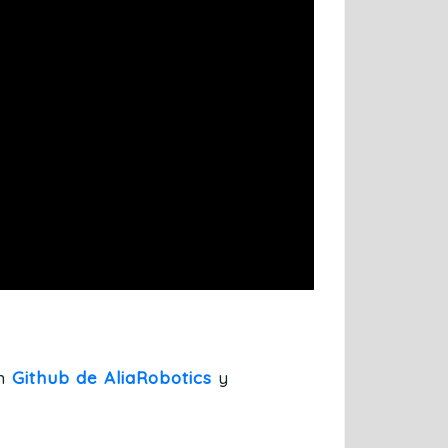
en
Github de AliaRobotics
y